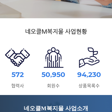
네오클M복지몰 사업현황
572
50,950
94,230
협력사
회원수
상품목록수
네오클M복지몰 사업소개