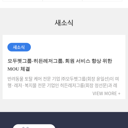
새소식
모두펫그룹-히든레저그룹, 회원 서비스 향상 위한
MOU 체결
반려동물 토탈 케어 전문 기업 ㈜모두펫그룹(회장 윤일선)이 여
행·레저·복지몰 전문 기업인 히든레저그룹(회장 정선문)과 레
저 서비스 제공에 관한 업무제휴(MOU)를 체결하고 회원들에게
VIEW MORE +
여행·레저 서비스를 제공하고 있다.이에 따라 모두펫그룹은 히
든레저그룹과 함께 ▲영화 ▲크루즈여행 ▲골프여행 ▲해외여
행 ▲의료복지 서비스 ▲장례 서비스 ▲반려동물 관련 서비스
▲명품관 쇼핑 등을 제공할 계획이다.모두펫그룹은 모두와카페
·모두와빌리지·모두와캠프·애니카·아름라이프·한국반려동물