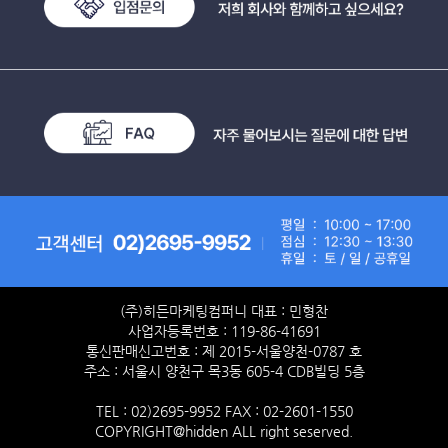
복지협회·모두와복지문화원 등 다수의 계열사를 두고 회원들에
게 서비스를 제공하는 기업이다. 자체 포인트인 M포인트를 활용
한 서비스 생태계를 구축하고자 다양한 업체와의 업무제휴를 추
진하고 있다.이번 MOU는 히든그룹과의 협력 복지몰 관련 전문
네오클멤버스와 여행·레저 등 멤버십 관련 다양한 서비스를 제
공하기 위해서 체결됐다.가장 먼저 히든그룹을 통해 1900개 개
봉관 영화관람료 결제 시 M포인트를 사용할 수 있도록 하기로
했다. 또 기업 쇼핑관 구매 시에도 현금 결제와 함께 M포인트 결
제가 가능하도록 시스템을 연동한다. 해당 서비스는 12월부터
시작됐으며, M포인트는 전국 모두펫그룹 지점 및 지사에서 회원
들에게 적립해주고 있다.모두펫그룹 관계자는 “이번 양사의 협
력을 통해 모두펫 가맹점 소상공인들도 충성도 높은 고객을 유
치할 수 있을 것”이라면서 “매출향상에도 큰 도움이 되리라 본
다”고 밝혔다.양형모 기자 hmyang0307@donga.com 본문
(주)히든마케팅컴퍼니 대표 : 민형찬
바로가기 >>
사업자등록번호 : 119-86-41691
통신판매신고번호 : 제 2015-서울양천-0787 호
주소 : 서울시 양천구 목3동 605-4 CDB빌딩 5층
TEL : 02)2695-9952 FAX : 02-2601-1550
COPYRIGHT@hidden ALL right seserved.